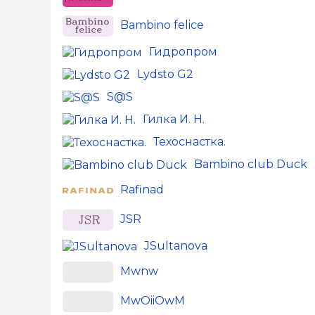
Bambino felice
Гидропром
Lydsto G2
S@S
Гилка И. Н.
Техоснастка.
Bambino club Duck
Rafinad
JSR
JSultanova
Mwnw
MwOiiOwM