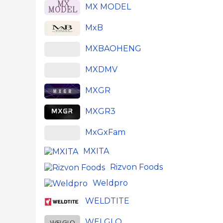
MX MODEL
MxB
MXBAOHENG
MXDMV
MXGR
MXGR3
MxGxFam
MXITA
Rizvon Foods
Weldpro
WELDTITE
WELGLO