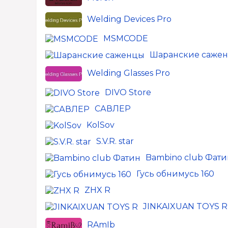
Welding Devices Pro
MSMCODE
Шаранские саже
Welding Glasses Pro
DIVO Store
САВЛЕР
KolSov
S.V.R. star
Bambino club Фати
Гусь обнимусь 160
ZHX R
JINKAIXUAN TOYS R
RAmIb