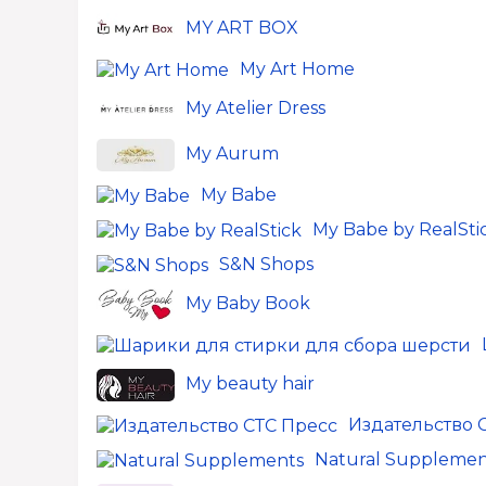
MY ART BOX
My Art Home
My Atelier Dress
My Aurum
My Babe
My Babe by RealSti
S&N Shops
My Baby Book
My beauty hair
Издательство 
Natural Supplemen