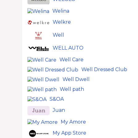
Welina
Welkre
Well
WELL AUTO
Well Care
Well Dressed Club
Well Dwell
Well path
S&OA
Juan
My Amore
My App Store