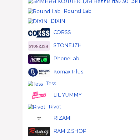
ЗИ
Round Lаb
DIXIN
CORSS
STONE.IZH
PhoneLab
Komax Plus
Теss
LIL YUMMY
Rivot
RIZAMI
RAMIZ.SHOP