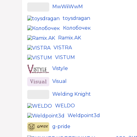
MwWiiWwM
toysdragan
Колобочек
Ramix.AK
VISTRA
VISTUM
Vistyle
Visual
Welding Knight
WELDO
Weldpoint3d
g-pride