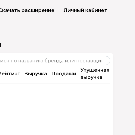
Скачать расширение
Личный кабинет
н
Упущенная
Упущен
Рейтинг
Выручка
Продажи
выручка
продаж