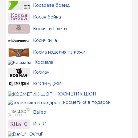
Косарева бренд
Косая бейка
Косички Плети
Косичкина
Косма изделия из кожи
Космала
Космач
КОСМЕДЖИ
КОСМЕТИК ШОП
косметика в подарок
Balleo
Rita C
DeYul'