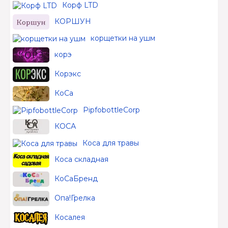
Корф LTD
КОРШУН
корщетки на ушм
корэ
Корэкс
КоСа
PipfobottleCorp
КОСА
Коса для травы
Коса складная
КоСаБренд
Опа!Грелка
Косалея