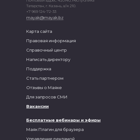
Почтовый адрес: 420140, Республика
Татарстан, г. Казань, а/я 210.
+7 969 124-72-33
mayak@mayak.bz
Карта сайта
Правовая информация
Справочный центр
Написать директору
Поддержка
Стать партнером
Отзывы о Маяке
Для запросов СМИ
Вакансии
Бесплатные вебинары и эфиры
Маяк Плагин для браузера
Управление рекламой