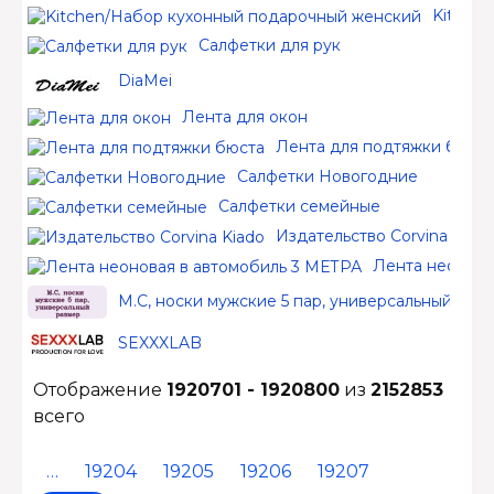
Kitche
Салфетки для рук
DiaMei
Лента для окон
Лента для подтяжки бюст
Салфетки Новогодние
Салфетки семейные
Издательство Corvina Kiad
Лента неонова
М.С, носки мужские 5 пар, универсальный раз
SEXXXLAB
Отображение
1920701 - 1920800
из
2152853
всего
…
19204
19205
19206
19207