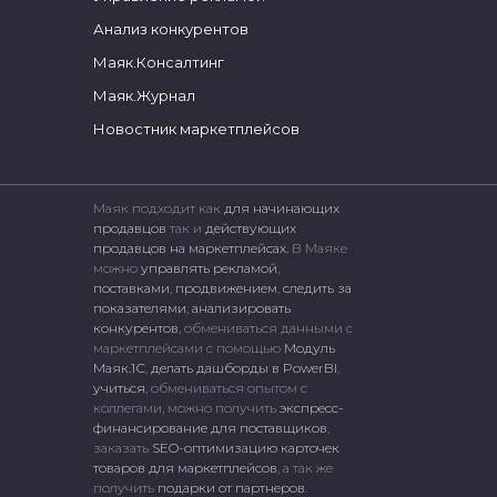
Анализ конкурентов
Маяк.Консалтинг
Маяк.Журнал
Новостник маркетплейсов
Маяк подходит как
для начинающих
продавцов
так и
действующих
продавцов на маркетплейсах.
В Маяке
можно
управлять рекламой
,
поставками
,
продвижением
,
следить за
показателями
,
анализировать
конкурентов
, обмениваться данными с
маркетплейсами c помощью
Модуль
Маяк.1С
,
делать дашборды в PowerBI
,
учиться
, обмениваться опытом с
коллегами, можно получить
экспресс-
финансирование для поставщиков
,
заказать
SEO-оптимизацию карточек
товаров для маркетплейсов
, а так же
получить
подарки от партнеров
.