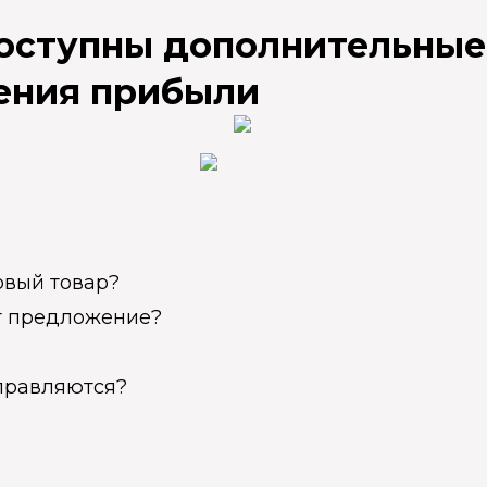
доступны дополнительные
ения прибыли
овый товар?
ет предложение?
справляются?