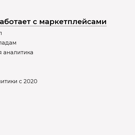
 работает с маркетплейсами
п
кладам
я аналитика
итики с 2020