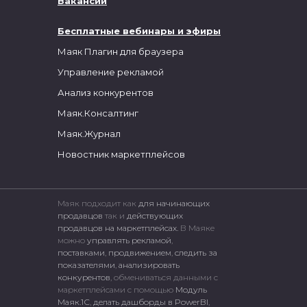
Вакансии
Бесплатные вебинары и эфиры
Маяк Плагин для браузера
Управление рекламой
Анализ конкурентов
Маяк.Консалтинг
Маяк.Журнал
Новостник маркетплейсов
Маяк подходит как
для начинающих
продавцов
так и
действующих
продавцов на маркетплейсах.
В Маяке
можно
управлять рекламой
,
поставками
,
продвижением
,
следить за
показателями
,
анализировать
конкурентов
, обмениваться данными с
маркетплейсами c помощью
Модуль
Маяк.1С
,
делать дашборды в PowerBI
,