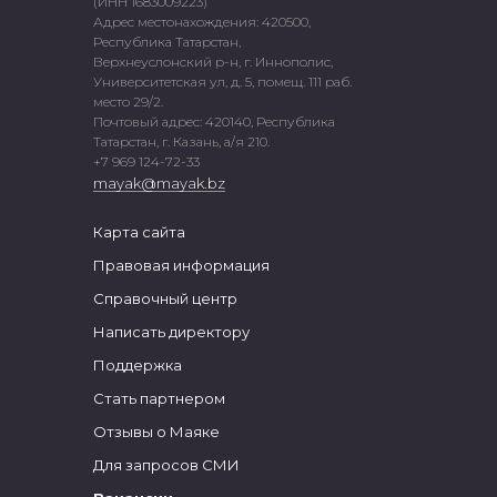
(ИНН 1683009223)
Адрес местонахождения: 420500,
Республика Татарстан,
Верхнеуслонский р-н, г. Иннополис,
Университетская ул, д. 5, помещ. 111 раб.
место 29/2.
Почтовый адрес: 420140, Республика
Татарстан, г. Казань, а/я 210.
+7 969 124-72-33
mayak@mayak.bz
Карта сайта
Правовая информация
Справочный центр
Написать директору
Поддержка
Стать партнером
Отзывы о Маяке
Для запросов СМИ