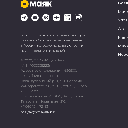
Бес
Маяк
Упра
Анал
Маяк — самая популярная платформа
Маяк
развития бизнеса на маркетплейсах
в России, которую используют сотни
Маяк
тысяч предпринимателей.
Ново
© 2020, ООО «М Дата Тек»
(ИНН 1683009223)
Адрес местонахождения: 420500,
Республика Татарстан,
Верхнеуслонский р-н, г. Иннополис,
Университетская ул, д. 5, помещ. 111 раб.
место 29/2.
Почтовый адрес: 420140, Республика
Татарстан, г. Казань, а/я 210.
+7 969 124-72-33
mayak@mayak.bz