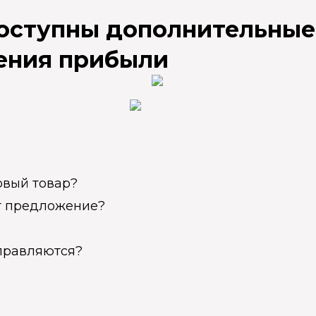
доступны дополнительные
ения прибыли
овый товар?
ет предложение?
справляются?