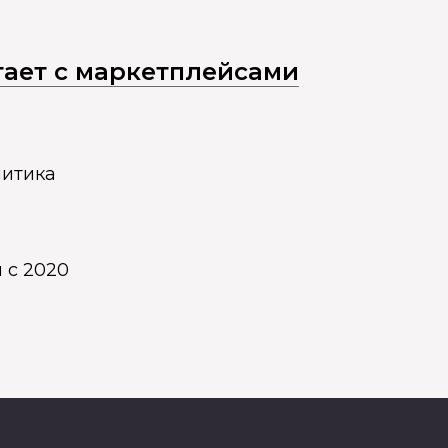
отает с маркетплейсами
литика
 с 2020