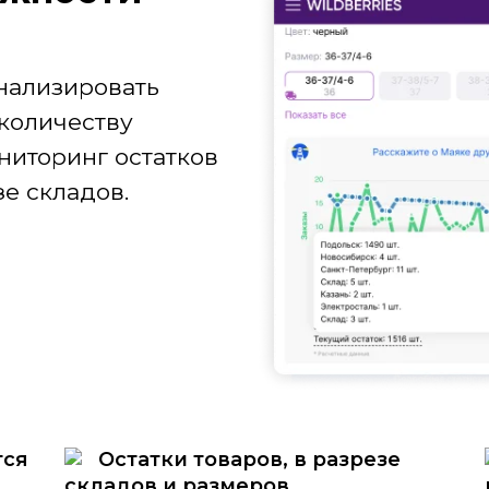
нализировать
количеству
ниторинг остатков
е складов.
тся
Остатки товаров, в разрезе
складов и размеров