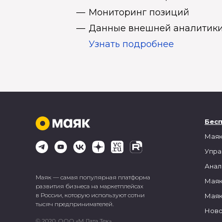
Мониторинг позиций
Данные внешней аналитики
Узнать подробнее
Бес
Маяк
Упра
Анал
Маяк — самая популярная платформа
Маяк
развития бизнеса на маркетплейсах
в России, которую используют сотни
Маяк
тысяч предпринимателей.
Ново
© 2020, ООО «М Дата Тек»