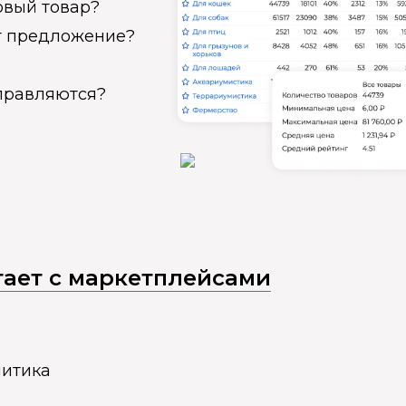
овый товар?
ет предложение?
справляются?
отает с маркетплейсами
литика