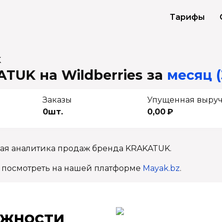
Тарифы
K
TUK на Wildberries
за
месяц (
Заказы
Упущенная выру
0шт.
0,00 ₽
ная аналитика продаж бренда KRAKATUK.
 посмотреть на нашей платформе
Mayak.bz
.
ж­ности