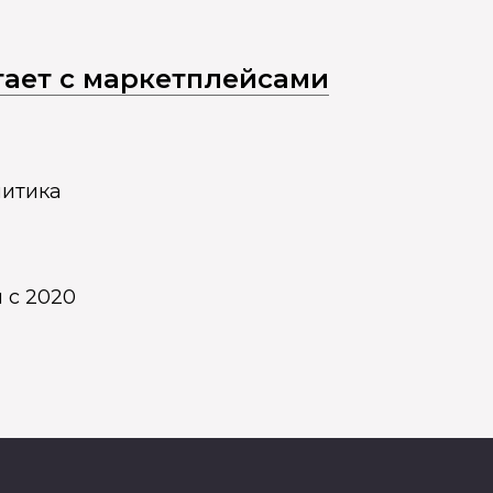
отает с маркетплейсами
литика
 с 2020