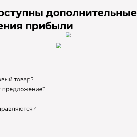
доступны дополнительные
ения прибыли
овый товар?
ет предложение?
справляются?