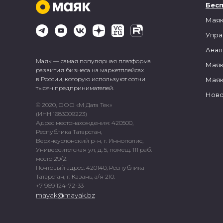
Бес
Маяк
Упра
Анал
Маяк — самая популярная платформа
Маяк
развития бизнеса на маркетплейсах
в России, которую используют сотни
Маяк
тысяч предпринимателей.
Ново
© 2020, ООО «М Дата Тек»
(ИНН 1683009223)
Адрес местонахождения: 420500,
Республика Татарстан,
Верхнеуслонский р-н, г. Иннополис,
Университетская ул, д. 5, помещ. 111 раб.
место 29/2.
Почтовый адрес: 420140, Республика
Татарстан, г. Казань, а/я 210.
+7 969 124-72-33
mayak@mayak.bz