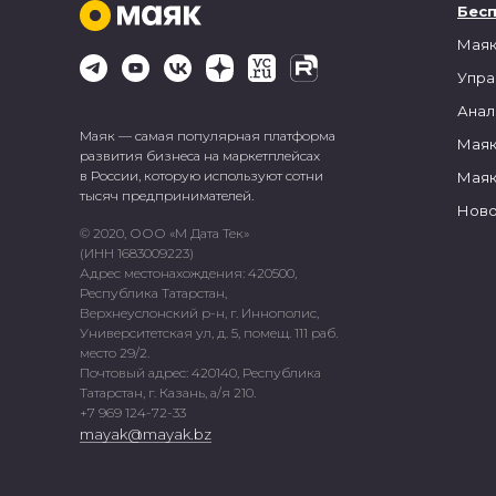
Бес
Маяк
Упра
Анал
Маяк — самая популярная платформа
Маяк
развития бизнеса на маркетплейсах
в России, которую используют сотни
Маяк
тысяч предпринимателей.
Ново
© 2020, ООО «М Дата Тек»
(ИНН 1683009223)
Адрес местонахождения: 420500,
Республика Татарстан,
Верхнеуслонский р-н, г. Иннополис,
Университетская ул, д. 5, помещ. 111 раб.
место 29/2.
Почтовый адрес: 420140, Республика
Татарстан, г. Казань, а/я 210.
+7 969 124-72-33
mayak@mayak.bz