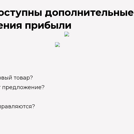
доступны дополнительные
ения прибыли
овый товар?
ет предложение?
справляются?