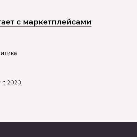
отает с маркетплейсами
литика
 с 2020