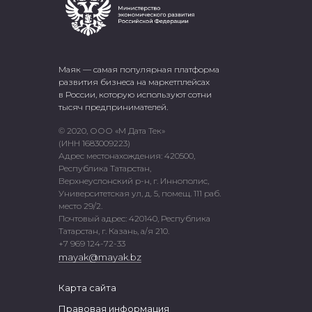
Маяк — самая популярная платформа
развития бизнеса на маркетплейсах
в России, которую используют сотни
тысяч предпринимателей.
© 2020, ООО «М Дата Тек»
(ИНН 1683009223)
Адрес местонахождения: 420500,
Республика Татарстан,
Верхнеуслонский р-н, г. Иннополис,
Университетская ул, д. 5, помещ. 111 раб.
место 29/2.
Почтовый адрес: 420140, Республика
Татарстан, г. Казань, а/я 210.
+7 969 124-72-33
mayak@mayak.bz
Карта сайта
Правовая информация