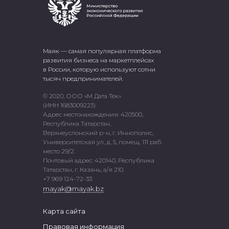
Маяк — самая популярная платформа
развития бизнеса на маркетплейсах
в России, которую используют сотни
тысяч предпринимателей.
© 2020, ООО «М Дата Тек»
(ИНН 1683009223)
Адрес местонахождения: 420500,
Республика Татарстан,
Верхнеуслонский р-н, г. Иннополис,
Университетская ул, д. 5, помещ. 111 раб.
место 29/2.
Почтовый адрес: 420140, Республика
Татарстан, г. Казань, а/я 210.
+7 969 124-72-33
mayak@mayak.bz
Карта сайта
Правовая информация