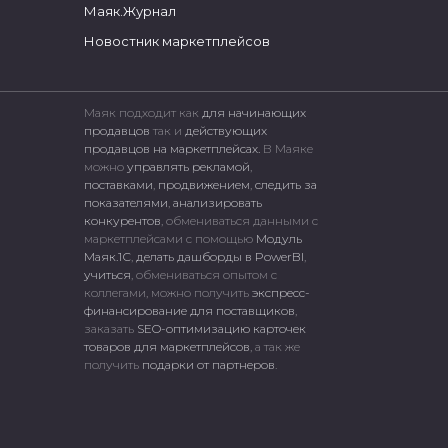
Маяк.Журнал
Новостник маркетплейсов
Маяк подходит как
для начинающих
продавцов
так и
действующих
продавцов на маркетплейсах.
В Маяке
можно
управлять рекламой
,
поставками
,
продвижением
,
следить за
показателями
,
анализировать
конкурентов
, обмениваться данными с
маркетплейсами c помощью
Модуль
Маяк.1С
,
делать дашборды в PowerBI
,
учиться
, обмениваться опытом с
коллегами, можно получить
экспресс-
финансирование для поставщиков
,
заказать
SEO-оптимизацию карточек
товаров для маркетплейсов
, а так же
получить
подарки от партнеров
.