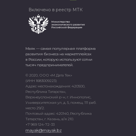
Включено в реестр МТК
Маяк — самая популярная платформа
развития бизнеса на маркетплейсах
в России, которую используют сотни
тысяч предпринимателей.
© 2020, ООО «М Дата Тек»
(ИНН 1683009223)
Адрес местонахождения: 420500,
Республика Татарстан,
Верхнеуслонский р-н, г. Иннополис,
Университетская ул, д. 5, помещ. 111 раб.
место 29/2.
Почтовый адрес: 420140, Республика
Татарстан, г. Казань, а/я 210.
+7 969 124-72-33
mayak@mayak.bz