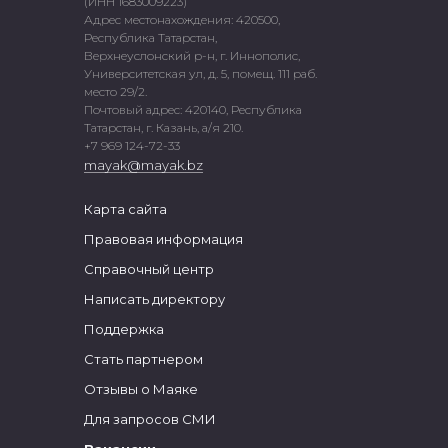
(ИНН 1683009223)
Адрес местонахождения: 420500,
Республика Татарстан,
Верхнеуслонский р-н, г. Иннополис,
Университетская ул, д. 5, помещ. 111 раб.
место 29/2.
Почтовый адрес: 420140, Республика
Татарстан, г. Казань, а/я 210.
+7 969 124-72-33
mayak@mayak.bz
Карта сайта
Правовая информация
Справочный центр
Написать директору
Поддержка
Стать партнером
Отзывы о Маяке
Для запросов СМИ