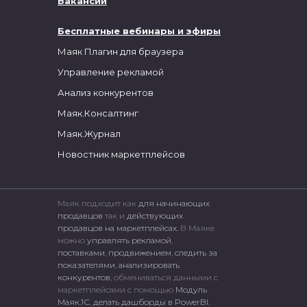
Вакансии
Бесплатные вебинары и эфиры
Маяк Плагин для браузера
Управление рекламой
Анализ конкурентов
Маяк.Консалтинг
Маяк.Журнал
Новостник маркетплейсов
Маяк подходит как
для начинающих
продавцов
так и
действующих
продавцов на маркетплейсах.
В Маяке
можно
управлять рекламой
,
поставками
,
продвижением
,
следить за
показателями
,
анализировать
конкурентов
, обмениваться данными с
маркетплейсами c помощью
Модуль
Маяк.1С
,
делать дашборды в PowerBI
,