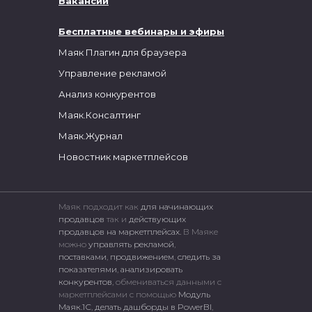
Вакансии
Бесплатные вебинары и эфиры
Маяк Плагин для браузера
Управление рекламой
Анализ конкурентов
Маяк.Консалтинг
Маяк.Журнал
Новостник маркетплейсов
Маяк подходит как
для начинающих
продавцов
так и
действующих
продавцов на маркетплейсах.
В Маяке
можно
управлять рекламой
,
поставками
,
продвижением
,
следить за
показателями
,
анализировать
конкурентов
, обмениваться данными с
маркетплейсами c помощью
Модуль
Маяк.1С
,
делать дашборды в PowerBI
,