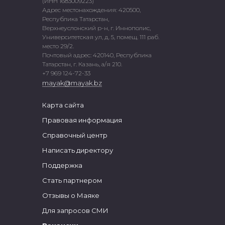
(ИНН 1683009223)
Адрес местонахождения: 420500,
Республика Татарстан,
Верхнеуслонский р-н, г. Иннополис,
Университетская ул, д. 5, помещ. 111 раб.
место 29/2.
Почтовый адрес: 420140, Республика
Татарстан, г. Казань, а/я 210.
+7 969 124-72-33
mayak@mayak.bz
Карта сайта
Правовая информация
Справочный центр
Написать директору
Поддержка
Стать партнером
Отзывы о Маяке
Для запросов СМИ