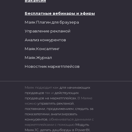
Вакансии
Бесплатные вебинары и эфиры
Маяк Плагин для браузера
Управление рекламой
Анализ конкурентов
Маяк.Консалтинг
Маяк.Журнал
Новостник маркетплейсов
Маяк подходит как
для начинающих
продавцов
так и
действующих
продавцов на маркетплейсах.
В Маяке
можно
управлять рекламой
,
поставками
,
продвижением
,
следить за
показателями
,
анализировать
конкурентов
, обмениваться данными с
маркетплейсами c помощью
Модуль
Маяк.1С
,
делать дашборды в PowerBI
,