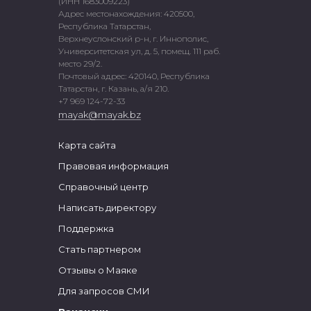
(ИНН 1683009223)
Адрес местонахождения: 420500,
Республика Татарстан,
Верхнеуслонский р-н, г. Иннополис,
Университетская ул, д. 5, помещ. 111 раб.
место 29/2.
Почтовый адрес: 420140, Республика
Татарстан, г. Казань, а/я 210.
+7 969 124-72-33
mayak@mayak.bz
Карта сайта
Правовая информация
Справочный центр
Написать директору
Поддержка
Стать партнером
Отзывы о Маяке
Для запросов СМИ