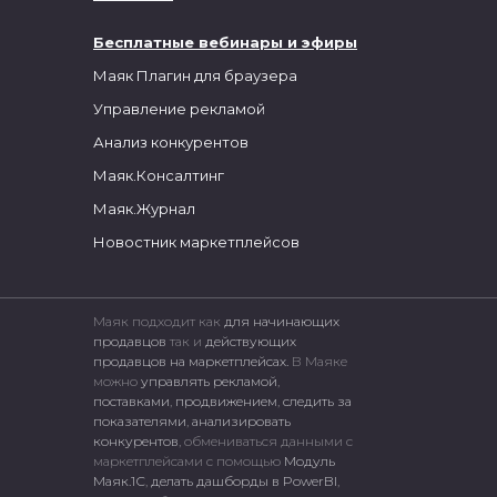
Бесплатные вебинары и эфиры
Маяк Плагин для браузера
Управление рекламой
Анализ конкурентов
Маяк.Консалтинг
Маяк.Журнал
Новостник маркетплейсов
Маяк подходит как
для начинающих
продавцов
так и
действующих
продавцов на маркетплейсах.
В Маяке
можно
управлять рекламой
,
поставками
,
продвижением
,
следить за
показателями
,
анализировать
конкурентов
, обмениваться данными с
маркетплейсами c помощью
Модуль
Маяк.1С
,
делать дашборды в PowerBI
,