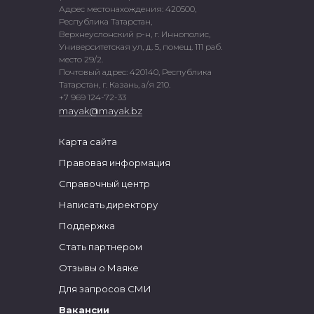
Адрес местонахождения: 420500,
Республика Татарстан,
Верхнеуслонский р-н, г. Иннополис,
Университетская ул, д. 5, помещ. 111 раб.
место 29/2.
Почтовый адрес: 420140, Республика
Татарстан, г. Казань, а/я 210.
+7 969 124-72-33
mayak@mayak.bz
Карта сайта
Правовая информация
Справочный центр
Написать директору
Поддержка
Стать партнером
Отзывы о Маяке
Для запросов СМИ
Вакансии