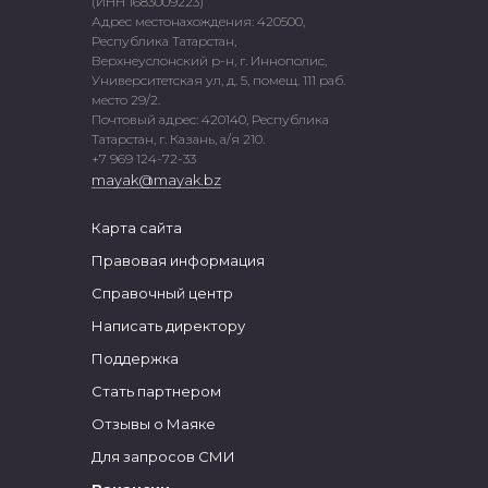
(ИНН 1683009223)
Адрес местонахождения: 420500,
Республика Татарстан,
Верхнеуслонский р-н, г. Иннополис,
Университетская ул, д. 5, помещ. 111 раб.
место 29/2.
Почтовый адрес: 420140, Республика
Татарстан, г. Казань, а/я 210.
+7 969 124-72-33
mayak@mayak.bz
Карта сайта
Правовая информация
Справочный центр
Написать директору
Поддержка
Стать партнером
Отзывы о Маяке
Для запросов СМИ