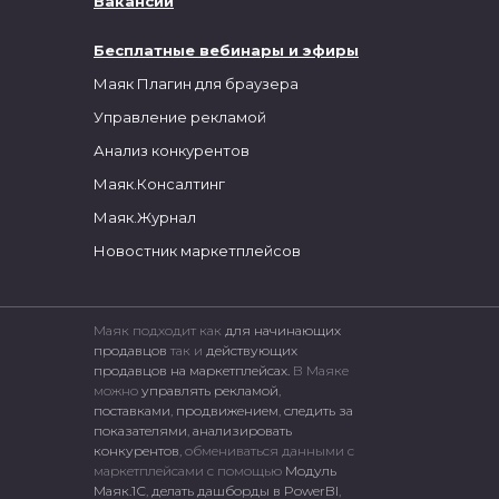
Вакансии
Бесплатные вебинары и эфиры
Маяк Плагин для браузера
Управление рекламой
Анализ конкурентов
Маяк.Консалтинг
Маяк.Журнал
Новостник маркетплейсов
Маяк подходит как
для начинающих
продавцов
так и
действующих
продавцов на маркетплейсах.
В Маяке
можно
управлять рекламой
,
поставками
,
продвижением
,
следить за
показателями
,
анализировать
конкурентов
, обмениваться данными с
маркетплейсами c помощью
Модуль
Маяк.1С
,
делать дашборды в PowerBI
,