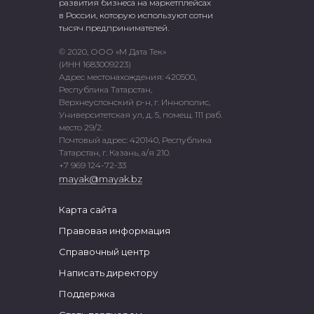
развития бизнеса на маркетплейсах
в России, которую используют сотни
тысяч предпринимателей.
© 2020, ООО «М Дата Тек»
(ИНН 1683009223)
Адрес местонахождения: 420500,
Республика Татарстан,
Верхнеуслонский р-н, г. Иннополис,
Университетская ул, д. 5, помещ. 111 раб.
место 29/2.
Почтовый адрес: 420140, Республика
Татарстан, г. Казань, а/я 210.
+7 969 124-72-33
mayak@mayak.bz
Карта сайта
Правовая информация
Справочный центр
Написать директору
Поддержка