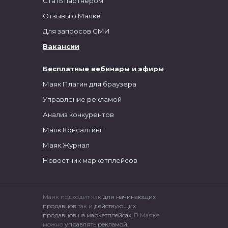
Стать партнером
Отзывы о Маяке
Для запросов СМИ
Вакансии
Бесплатные вебинары и эфиры
Маяк Плагин для браузера
Управление рекламой
Анализ конкурентов
Маяк.Консалтинг
Маяк.Журнал
Новостник маркетплейсов
Маяк подходит как
для начинающих
продавцов
так и
действующих
продавцов на маркетплейсах.
В Маяке
можно
управлять рекламой
,