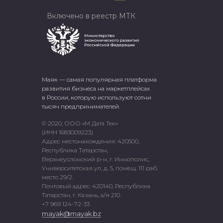
Включено в реестр МТК
Маяк — самая популярная платформа
развития бизнеса на маркетплейсах
в России, которую используют сотни
тысяч предпринимателей.
© 2020, ООО «М Дата Тек»
(ИНН 1683009223)
Адрес местонахождения: 420500,
Республика Татарстан,
Верхнеуслонский р-н, г. Иннополис,
Университетская ул, д. 5, помещ. 111 раб.
место 29/2.
Почтовый адрес: 420140, Республика
Татарстан, г. Казань, а/я 210.
+7 969 124-72-33
mayak@mayak.bz