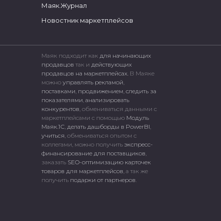
Маяк.Журнал
Новостник маркетплейсов
Маяк подходит как
для начинающих
продавцов
так и
действующих
продавцов на маркетплейсах.
В Маяке
можно
управлять рекламой
,
поставками
,
продвижением
,
следить за
показателями
,
анализировать
конкурентов
, обмениваться данными с
маркетплейсами c помощью
Модуль
Маяк.1С
,
делать дашборды в PowerBI
,
учиться
, обмениваться опытом с
коллегами, можно получить
экспресс-
финансирование для поставщиков
,
заказать
SEO-оптимизацию карточек
товаров для маркетплейсов
, а так же
получить
подарки от партнеров
.