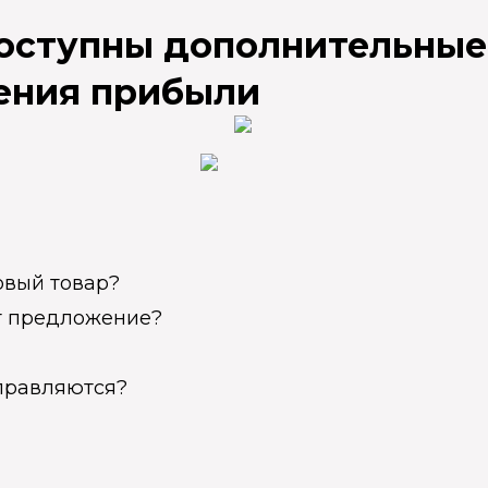
доступны дополнительные
ения прибыли
овый товар?
ет предложение?
справляются?