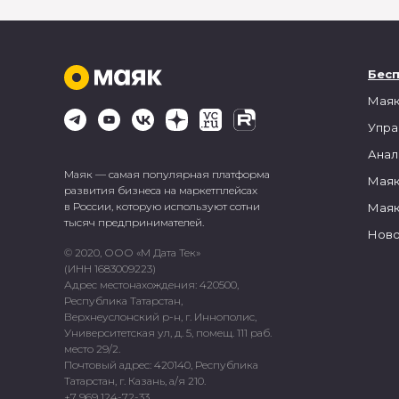
Бес
Маяк
Упра
Анал
Маяк — самая популярная платформа
Маяк
развития бизнеса на маркетплейсах
в России, которую используют сотни
Маяк
тысяч предпринимателей.
Ново
© 2020, ООО «М Дата Тек»
(ИНН 1683009223)
Адрес местонахождения: 420500,
Республика Татарстан,
Верхнеуслонский р-н, г. Иннополис,
Университетская ул, д. 5, помещ. 111 раб.
место 29/2.
Почтовый адрес: 420140, Республика
Татарстан, г. Казань, а/я 210.
+7 969 124-72-33