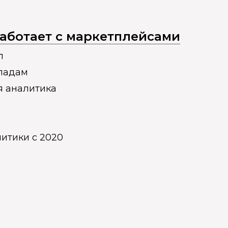
 работает с маркетплейсами
п
кладам
я аналитика
итики с 2020