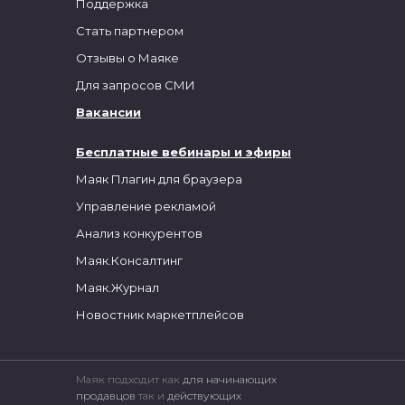
Поддержка
Стать партнером
Отзывы о Маяке
Для запросов СМИ
Вакансии
Бесплатные вебинары и эфиры
Маяк Плагин для браузера
Управление рекламой
Анализ конкурентов
Маяк.Консалтинг
Маяк.Журнал
Новостник маркетплейсов
Маяк подходит как
для начинающих
продавцов
так и
действующих