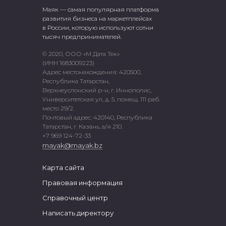
Маяк — самая популярная платформа
развития бизнеса на маркетплейсах
в России, которую используют сотни
тысяч предпринимателей.
© 2020, ООО «М Дата Тек»
(ИНН 1683009223)
Адрес местонахождения: 420500,
Республика Татарстан,
Верхнеуслонский р-н, г. Иннополис,
Университетская ул, д. 5, помещ. 111 раб.
место 29/2.
Почтовый адрес: 420140, Республика
Татарстан, г. Казань, а/я 210.
+7 969 124-72-33
mayak@mayak.bz
Карта сайта
Правовая информация
Справочный центр
Написать директору