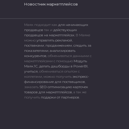
Новостник маркетплейсов
Маяк подходит как
для начинающих
продавцов
так и
действующих
продавцов на маркетплейсах.
В Маяке
можно
управлять рекламой
,
поставками
,
продвижением
,
следить за
показателями
,
анализировать
конкурентов
, обмениваться данными с
маркетплейсами c помощью
Модуль
Маяк.1С
,
делать дашборды в PowerBI
,
учиться
, обмениваться опытом с
коллегами, можно получить
экспресс-
финансирование для поставщиков
,
заказать
SEO-оптимизацию карточек
товаров для маркетплейсов
, а так же
получить
подарки от партнеров
.