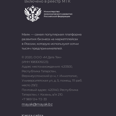
Включено в реестр МТК
Маяк — самая популярная платформа
развития бизнеса на маркетплейсах
в России, которую используют сотни
тысяч предпринимателей.
© 2020, ООО «М Дата Тек»
(ИНН 1683009223)
Адрес местонахождения: 420500,
Республика Татарстан,
Верхнеуслонский р-н, г. Иннополис,
Университетская ул, д. 5, помещ. 111 раб.
место 29/2.
Почтовый адрес: 420140, Республика
Татарстан, г. Казань, а/я 210.
+7 969 124-72-33
mayak@mayak.bz
Карта сайта