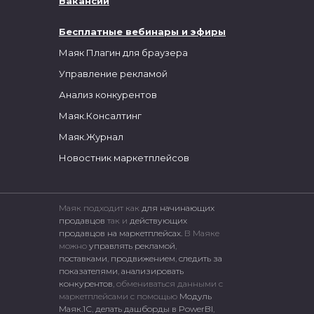
Вакансии
Бесплатные вебинары и эфиры
Маяк Плагин для браузера
Управление рекламой
Анализ конкурентов
Маяк.Консалтинг
Маяк.Журнал
Новостник маркетплейсов
Маяк подходит как
для начинающих
продавцов
так и
действующих
продавцов на маркетплейсах.
В Маяке
можно
управлять рекламой
,
поставками
,
продвижением
,
следить за
показателями
,
анализировать
конкурентов
, обмениваться данными с
маркетплейсами c помощью
Модуль
Маяк.1С
,
делать дашборды в PowerBI
,