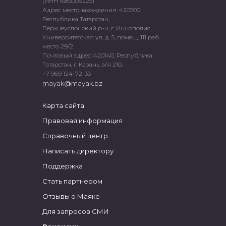
(ИНН 1683009223)
Адрес местонахождения: 420500,
Республика Татарстан,
Верхнеуслонский р-н, г. Иннополис,
Университетская ул, д. 5, помещ. 111 раб.
место 29/2.
Почтовый адрес: 420140, Республика
Татарстан, г. Казань, а/я 210.
+7 969 124-72-33
mayak@mayak.bz
Карта сайта
Правовая информация
Справочный центр
Написать директору
Поддержка
Стать партнером
Отзывы о Маяке
Для запросов СМИ