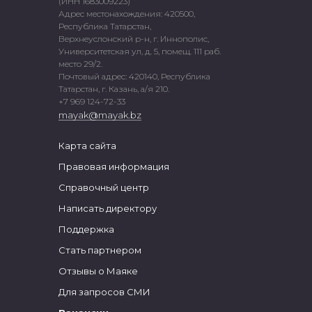
(ИНН 1683009223)
Адрес местонахождения: 420500,
Республика Татарстан,
Верхнеуслонский р-н, г. Иннополис,
Университетская ул, д. 5, помещ. 111 раб.
место 29/2.
Почтовый адрес: 420140, Республика
Татарстан, г. Казань, а/я 210.
+7 969 124-72-33
mayak@mayak.bz
Карта сайта
Правовая информация
Справочный центр
Написать директору
Поддержка
Стать партнером
Отзывы о Маяке
Для запросов СМИ