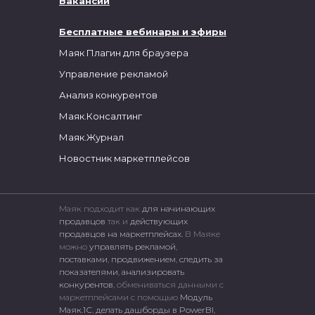
Вакансии
Бесплатные вебинары и эфиры
Маяк Плагин для браузера
Управление рекламой
Анализ конкурентов
Маяк.Консалтинг
Маяк.Журнал
Новостник маркетплейсов
Маяк подходит как
для начинающих
продавцов
так и
действующих
продавцов на маркетплейсах.
В Маяке
можно
управлять рекламой
,
поставками
,
продвижением
,
следить за
показателями
,
анализировать
конкурентов
, обмениваться данными с
маркетплейсами c помощью
Модуль
Маяк.1С
,
делать дашборды в PowerBI
,