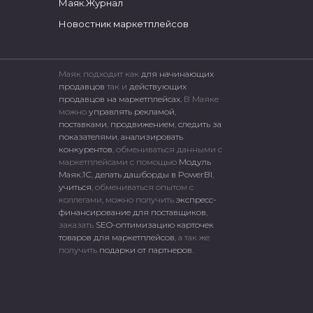
Маяк.Журнал
Новостник маркетплейсов
Маяк подходит как
для начинающих
продавцов
так и
действующих
продавцов на маркетплейсах.
В Маяке
можно
управлять рекламой
,
поставками
,
продвижением
,
следить за
показателями
,
анализировать
конкурентов
, обмениваться данными с
маркетплейсами c помощью
Модуль
Маяк.1С
,
делать дашборды в PowerBI
,
учиться
, обмениваться опытом с
коллегами, можно получить
экспресс-
финансирование для поставщиков
,
заказать
SEO-оптимизацию карточек
товаров для маркетплейсов
, а так же
получить
подарки от партнеров
.