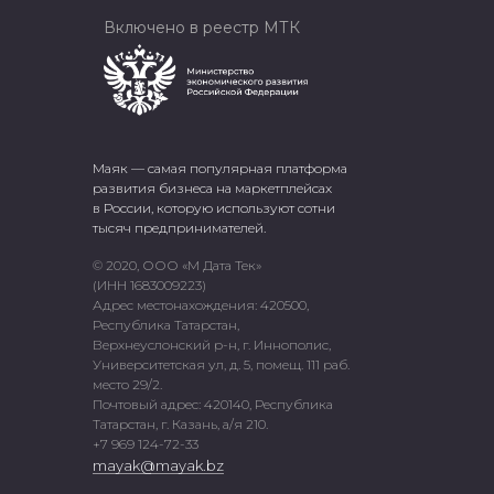
Включено в реестр МТК
Маяк — самая популярная платформа
развития бизнеса на маркетплейсах
в России, которую используют сотни
тысяч предпринимателей.
© 2020, ООО «М Дата Тек»
(ИНН 1683009223)
Адрес местонахождения: 420500,
Республика Татарстан,
Верхнеуслонский р-н, г. Иннополис,
Университетская ул, д. 5, помещ. 111 раб.
место 29/2.
Почтовый адрес: 420140, Республика
Татарстан, г. Казань, а/я 210.
+7 969 124-72-33
mayak@mayak.bz