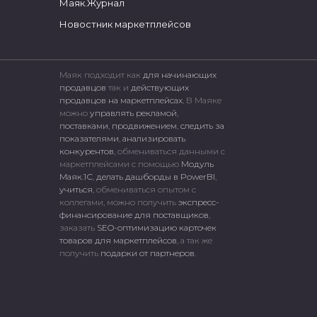
Маяк.Журнал
Новостник маркетплейсов
Маяк подходит как
для начинающих
продавцов
так и
действующих
продавцов на маркетплейсах.
В Маяке
можно
управлять рекламой
,
поставками
,
продвижением
,
следить за
показателями
,
анализировать
конкурентов
, обмениваться данными с
маркетплейсами c помощью
Модуль
Маяк.1С
,
делать дашборды в PowerBI
,
учиться
, обмениваться опытом с
коллегами, можно получить
экспресс-
финансирование для поставщиков
,
заказать
SEO-оптимизацию карточек
товаров для маркетплейсов
, а так же
получить
подарки от партнеров
.