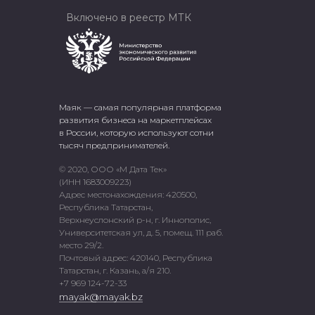
Включено в реестр МТК
Маяк — самая популярная платформа
развития бизнеса на маркетплейсах
в России, которую используют сотни
тысяч предпринимателей.
© 2020, ООО «М Дата Тек»
(ИНН 1683009223)
Адрес местонахождения: 420500,
Республика Татарстан,
Верхнеуслонский р-н, г. Иннополис,
Университетская ул, д. 5, помещ. 111 раб.
место 29/2.
Почтовый адрес: 420140, Республика
Татарстан, г. Казань, а/я 210.
+7 969 124-72-33
mayak@mayak.bz