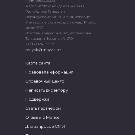
(ИНН 1683009223)
Адрес местонахождения: 420500,
Республика Татарстан,
Верхнеуслонский р-н, г. Иннополис,
Университетская ул, д. 5, помещ. 111 раб.
место 29/2.
Почтовый адрес: 420140, Республика
Татарстан, г. Казань, а/я 210.
+7 969 124-72-33
mayak@mayak.bz
Карта сайта
Правовая информация
Справочный центр
Написать директору
Поддержка
Стать партнером
Отзывы о Маяке
Для запросов СМИ