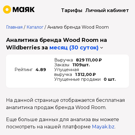
Тарифы
Личный кабинет
Главная
/
Каталог
/
Анализ бренда Wood Room
Аналитика бренда Wood Room на
Wildberries
за
месяц (30 суток)
Выручка
829 111,00 ₽
Заказы
1109шт.
Рейтинг
4.89
Упущенная
выручка
1 312,00 ₽
Упущенные продажи
0 шт.
На данной странице отображается бесплатная
аналитика продаж бренда Wood Room.
Еще больше данных для анализа вы можете
посмотреть на нашей платформе
Mayak.bz
.