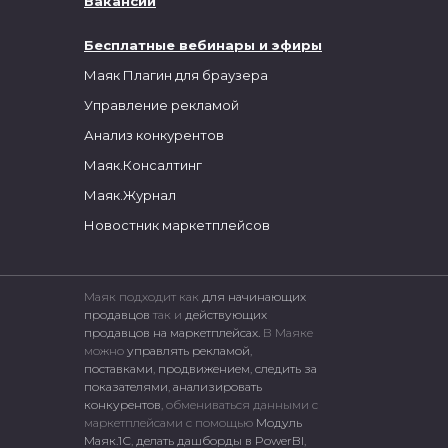
Вакансии
Бесплатные вебинары и эфиры
Маяк Плагин для браузера
Управление рекламой
Анализ конкурентов
Маяк.Консалтинг
Маяк.Журнал
Новостник маркетплейсов
Маяк подходит как
для начинающих
продавцов
так и
действующих
продавцов на маркетплейсах.
В Маяке
можно
управлять рекламой
,
поставками
,
продвижением
,
следить за
показателями
,
анализировать
конкурентов
, обмениваться данными с
маркетплейсами c помощью
Модуль
Маяк.1С
,
делать дашборды в PowerBI
,