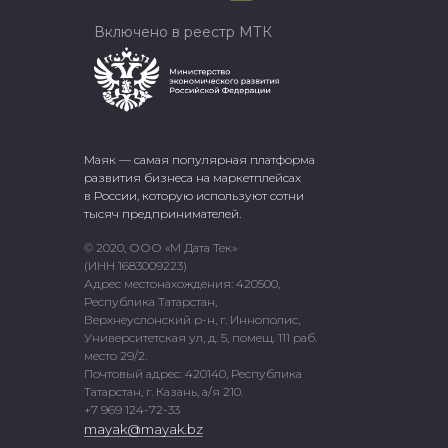
Включено в реестр МТК
Маяк — самая популярная платформа
развития бизнеса на маркетплейсах
в России, которую используют сотни
тысяч предпринимателей.
© 2020, ООО «М Дата Тек»
(ИНН 1683009223)
Адрес местонахождения: 420500,
Республика Татарстан,
Верхнеуслонский р-н, г. Иннополис,
Университетская ул, д. 5, помещ. 111 раб.
место 29/2.
Почтовый адрес: 420140, Республика
Татарстан, г. Казань, а/я 210.
+7 969 124-72-33
mayak@mayak.bz