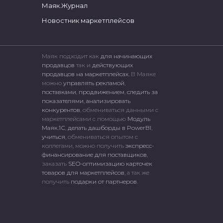
Маяк.Журнал
Новостник маркетплейсов
Маяк подходит как
для начинающих
продавцов
так и
действующих
продавцов на маркетплейсах.
В Маяке
можно
управлять рекламой
,
поставками
,
продвижением
,
следить за
показателями
,
анализировать
конкурентов
, обмениваться данными с
маркетплейсами c помощью
Модуль
Маяк.1С
,
делать дашборды в PowerBI
,
учиться
, обмениваться опытом с
коллегами, можно получить
экспресс-
финансирование для поставщиков
,
заказать
SEO-оптимизацию карточек
товаров для маркетплейсов
, а так же
получить
подарки от партнеров
.