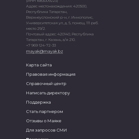
(ИНН 1683009223)
Адрес местонахождения: 420500,
Республика Татарстан,
Верхнеуслонский р-н, г. Иннополис,
Университетская ул, д. 5, помещ. 111 раб.
место 29/2.
Почтовый адрес: 420140, Республика
Татарстан, г. Казань, а/я 210.
+7 969 124-72-33
mayak@mayak.bz
Карта сайта
Правовая информация
Справочный центр
Написать директору
Поддержка
Стать партнером
Отзывы о Маяке
Для запросов СМИ