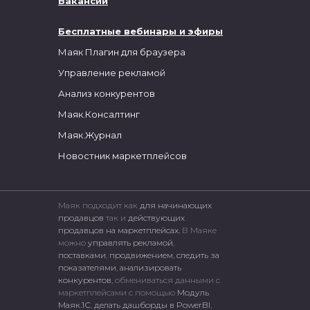
Вакансии
Бесплатные вебинары и эфиры
Маяк Плагин для браузера
Управление рекламой
Анализ конкурентов
Маяк.Консалтинг
Маяк.Журнал
Новостник маркетплейсов
Маяк подходит как
для начинающих
продавцов
так и
действующих
продавцов на маркетплейсах.
В Маяке
можно
управлять рекламой
,
поставками
,
продвижением
,
следить за
показателями
,
анализировать
конкурентов
, обмениваться данными с
маркетплейсами c помощью
Модуль
Маяк.1С
,
делать дашборды в PowerBI
,