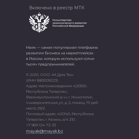
Включено в реестр МТК
Маяк — самая популярная платформа
развития бизнеса на маркетплейсах
в России, которую используют сотни
тысяч предпринимателей.
© 2020, ООО «М Дата Тек»
(ИНН 1683009223)
Адрес местонахождения: 420500,
Республика Татарстан,
Верхнеуслонский р-н, г. Иннополис,
Университетская ул, д. 5, помещ. 111 раб.
место 29/2.
Почтовый адрес: 420140, Республика
Татарстан, г. Казань, а/я 210.
+7 969 124-72-33
mayak@mayak.bz