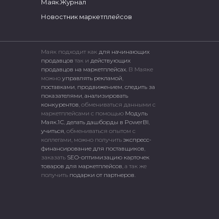
Маяк.Журнал
Новостник маркетплейсов
Маяк подходит как
для начинающих
продавцов
так и
действующих
продавцов на маркетплейсах.
В Маяке
можно
управлять рекламой
,
поставками
,
продвижением
,
следить за
показателями
,
анализировать
конкурентов
, обмениваться данными с
маркетплейсами c помощью
Модуль
Маяк.1С
,
делать дашборды в PowerBI
,
учиться
, обмениваться опытом с
коллегами, можно получить
экспресс-
финансирование для поставщиков
,
заказать
SEO-оптимизацию карточек
товаров для маркетплейсов
, а так же
получить
подарки от партнеров
.