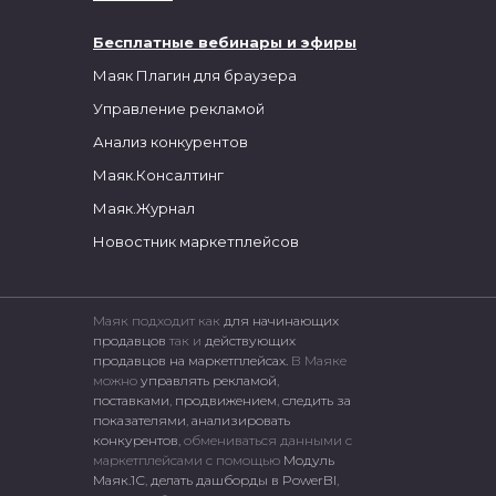
Бесплатные вебинары и эфиры
Маяк Плагин для браузера
Управление рекламой
Анализ конкурентов
Маяк.Консалтинг
Маяк.Журнал
Новостник маркетплейсов
Маяк подходит как
для начинающих
продавцов
так и
действующих
продавцов на маркетплейсах.
В Маяке
можно
управлять рекламой
,
поставками
,
продвижением
,
следить за
показателями
,
анализировать
конкурентов
, обмениваться данными с
маркетплейсами c помощью
Модуль
Маяк.1С
,
делать дашборды в PowerBI
,