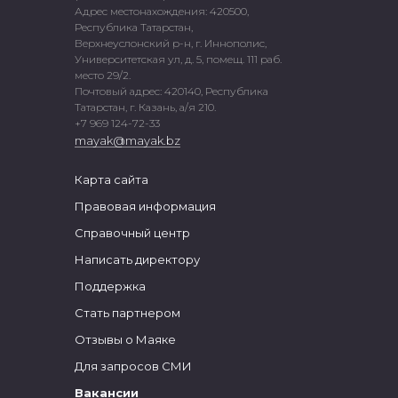
Адрес местонахождения: 420500,
Республика Татарстан,
Верхнеуслонский р-н, г. Иннополис,
Университетская ул, д. 5, помещ. 111 раб.
место 29/2.
Почтовый адрес: 420140, Республика
Татарстан, г. Казань, а/я 210.
+7 969 124-72-33
mayak@mayak.bz
Карта сайта
Правовая информация
Справочный центр
Написать директору
Поддержка
Стать партнером
Отзывы о Маяке
Для запросов СМИ
Вакансии