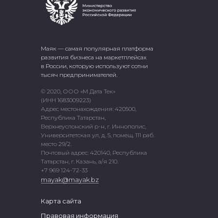
Маяк — самая популярная платформа
развития бизнеса на маркетплейсах
в России, которую используют сотни
тысяч предпринимателей.
© 2020, ООО «М Дата Тек»
(ИНН 1683009223)
Адрес местонахождения: 420500,
Республика Татарстан,
Верхнеуслонский р-н, г. Иннополис,
Университетская ул, д. 5, помещ. 111 раб.
место 29/2.
Почтовый адрес: 420140, Республика
Татарстан, г. Казань, а/я 210.
+7 969 124-72-33
mayak@mayak.bz
Карта сайта
Правовая информация