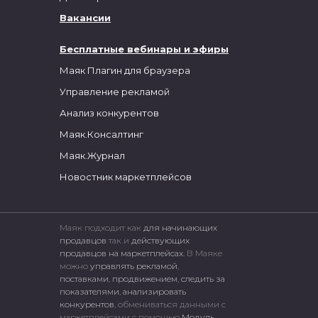
Вакансии
Бесплатные вебинары и эфиры
Маяк Плагин для браузера
Управление рекламой
Анализ конкурентов
Маяк.Консалтинг
Маяк.Журнал
Новостник маркетплейсов
Маяк подходит как
для начинающих
продавцов
так и
действующих
продавцов на маркетплейсах.
В Маяке
можно
управлять рекламой
,
поставками
,
продвижением
,
следить за
показателями
,
анализировать
конкурентов
, обмениваться данными с
маркетплейсами c помощью
Модуль