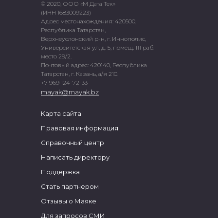
© 2020, ООО «М Дата Тек»
(ИНН 1683009223)
Адрес местонахождения: 420500,
Республика Татарстан,
Верхнеуслонский р-н, г. Иннополис,
Университетская ул, д. 5, помещ. 111 раб.
место 29/2.
Почтовый адрес: 420140, Республика
Татарстан, г. Казань, а/я 210.
+7 969 124-72-33
mayak@mayak.bz
Карта сайта
Правовая информация
Справочный центр
Написать директору
Поддержка
Стать партнером
Отзывы о Маяке
Для запросов СМИ