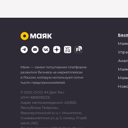
Бес
Маяк
Упра
Анал
Маяк — самая популярная платформа
Маяк
развития бизнеса на маркетплейсах
в России, которую используют сотни
Маяк
тысяч предпринимателей.
Ново
© 2020, ООО «М Дата Тек»
(ИНН 1683009223)
Адрес местонахождения: 420500,
Республика Татарстан,
Верхнеуслонский р-н, г. Иннополис,
Университетская ул, д. 5, помещ. 111 раб.
место 29/2.