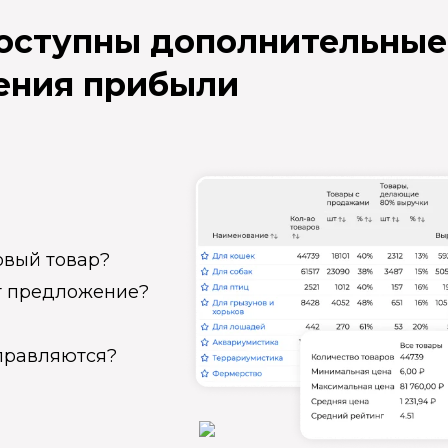
доступны дополнительные
ения прибыли
овый товар?
ет предложение?
справляются?