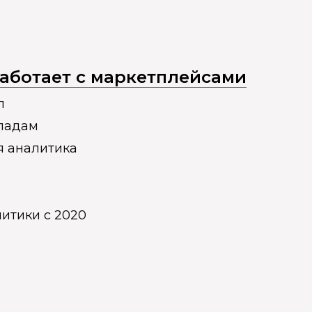
 работает с маркетплейсами
п
кладам
я аналитика
итики с 2020