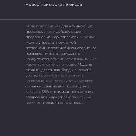
Новостник маркетплейсов
Маяк подходит как
для начинающих
продавцов
так и
действующих
продавцов на маркетплейсах.
В Маяке
можно
управлять рекламой
,
поставками
,
продвижением
,
следить за
показателями
,
анализировать
конкурентов
, обмениваться данными с
маркетплейсами c помощью
Модуль
Маяк.1С
,
делать дашборды в PowerBI
,
учиться
, обмениваться опытом с
коллегами, можно получить
экспресс-
финансирование для поставщиков
,
заказать
SEO-оптимизацию карточек
товаров для маркетплейсов
, а так же
получить
подарки от партнеров
.