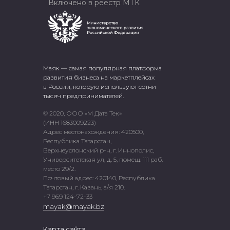
Включено в реестр МТК
Маяк — самая популярная платформа
развития бизнеса на маркетплейсах
в России, которую используют сотни
тысяч предпринимателей.
© 2020, ООО «М Дата Тек»
(ИНН 1683009223)
Адрес местонахождения: 420500,
Республика Татарстан,
Верхнеуслонский р-н, г. Иннополис,
Университетская ул, д. 5, помещ. 111 раб.
место 29/2.
Почтовый адрес: 420140, Республика
Татарстан, г. Казань, а/я 210.
+7 969 124-72-33
mayak@mayak.bz
Карта сайта