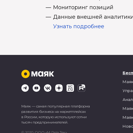
Мониторинг позиций
Данные внешней аналитики
Узнать подробнее
Бес
Маяк
Упра
Анал
Маяк — самая популярная платформа
Маяк
развития бизнеса на маркетплейсах
в России, которую используют сотни
Маяк
тысяч предпринимателей.
Ново
© 2020, ООО «М Дата Тек»