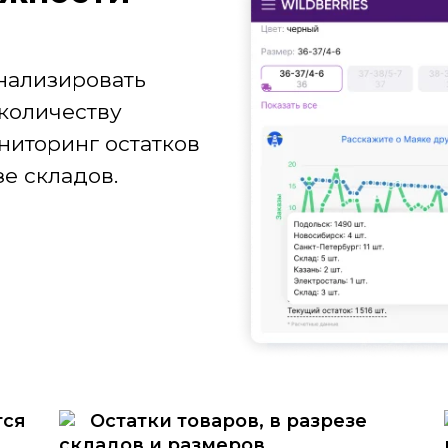
нализировать
количеству
ниторинг остатков
е складов.
тся
Остатки товаров, в разрезе
складов и размеров