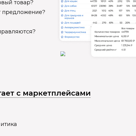
овый товар?
ет предложение?
справляются?
отает с маркетплейсами
литика