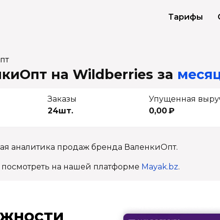
Тарифы
пт
киОпт на Wildberries
за
месяц
Заказы
Упущенная выру
24шт.
0,00 ₽
ная аналитика продаж бренда ВаленкиОпт.
 посмотреть на нашей платформе
Mayak.bz
.
ж­ности