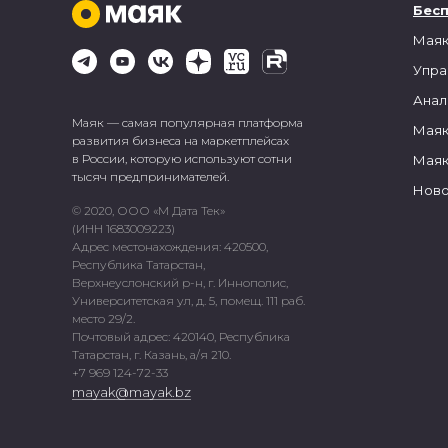
Бес
Маяк
Упра
Анал
Маяк — самая популярная платформа
Маяк
развития бизнеса на маркетплейсах
в России, которую используют сотни
Маяк
тысяч предпринимателей.
Ново
© 2020, ООО «М Дата Тек»
(ИНН 1683009223)
Адрес местонахождения: 420500,
Республика Татарстан,
Верхнеуслонский р-н, г. Иннополис,
Университетская ул, д. 5, помещ. 111 раб.
место 29/2.
Почтовый адрес: 420140, Республика
Татарстан, г. Казань, а/я 210.
+7 969 124-72-33
mayak@mayak.bz