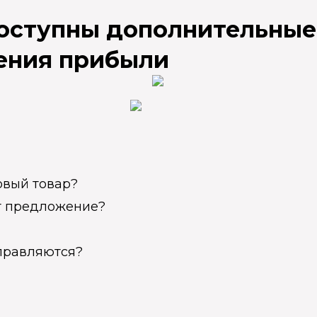
доступны дополнительные
ения прибыли
овый товар?
ет предложение?
справляются?