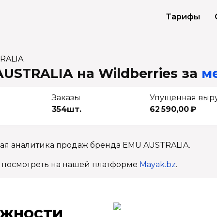
Тарифы
RALIA
USTRALIA на Wildberries
за
ме
Заказы
Упущенная выр
354шт.
62 590,00 ₽
ная аналитика продаж бренда EMU AUSTRALIA.
 посмотреть на нашей платформе
Mayak.bz
.
ж­ности