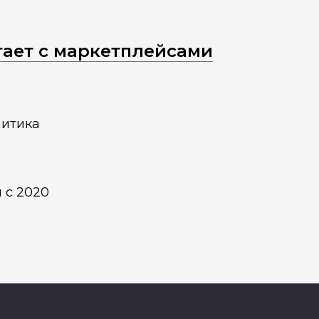
отает с маркетплейсами
литика
 с 2020