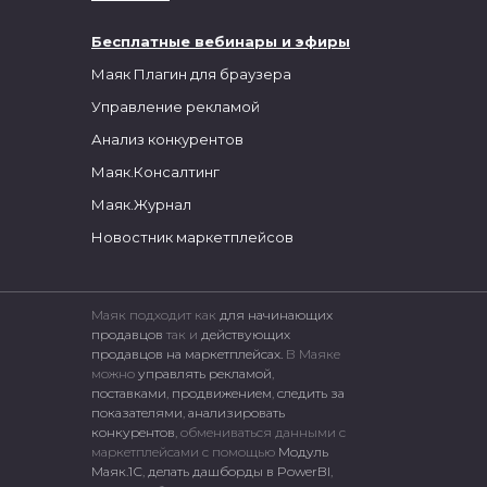
Бесплатные вебинары и эфиры
Маяк Плагин для браузера
Управление рекламой
Анализ конкурентов
Маяк.Консалтинг
Маяк.Журнал
Новостник маркетплейсов
Маяк подходит как
для начинающих
продавцов
так и
действующих
продавцов на маркетплейсах.
В Маяке
можно
управлять рекламой
,
поставками
,
продвижением
,
следить за
показателями
,
анализировать
конкурентов
, обмениваться данными с
маркетплейсами c помощью
Модуль
Маяк.1С
,
делать дашборды в PowerBI
,