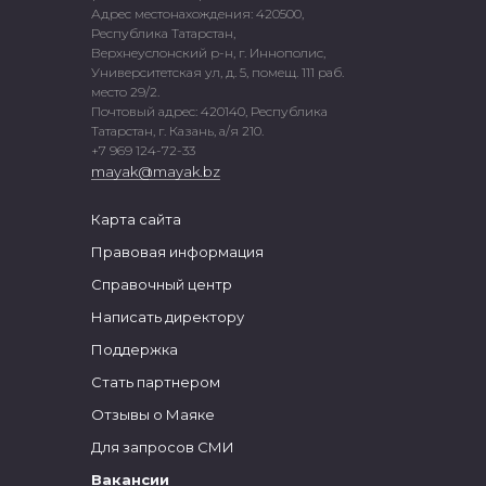
Адрес местонахождения: 420500,
Республика Татарстан,
Верхнеуслонский р-н, г. Иннополис,
Университетская ул, д. 5, помещ. 111 раб.
место 29/2.
Почтовый адрес: 420140, Республика
Татарстан, г. Казань, а/я 210.
+7 969 124-72-33
mayak@mayak.bz
Карта сайта
Правовая информация
Справочный центр
Написать директору
Поддержка
Стать партнером
Отзывы о Маяке
Для запросов СМИ
Вакансии