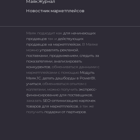
Маяк.Журнал
Новостник маркетплейсов
Маяк подходит как
для начинающих
продавцов
так и
действующих
продавцов на маркетплейсах.
В Маяке
можно
управлять рекламой
,
поставками
,
продвижением
,
следить за
показателями
,
анализировать
конкурентов
, обмениваться данными с
маркетплейсами c помощью
Модуль
Маяк.1С
,
делать дашборды в PowerBI
,
учиться
, обмениваться опытом с
коллегами, можно получить
экспресс-
финансирование для поставщиков
,
заказать
SEO-оптимизацию карточек
товаров для маркетплейсов
, а так же
получить
подарки от партнеров
.