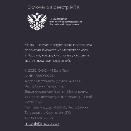
Включено в реестр МТК
Маяк — самая популярная платформа
развития бизнеса на маркетплейсах
в России, которую используют сотни
тысяч предпринимателей.
© 2020, ООО «М Дата Тек»
(ИНН 1683009223)
Адрес местонахождения: 420500,
Республика Татарстан,
Верхнеуслонский р-н, г. Иннополис,
Университетская ул, д. 5, помещ. 111 раб.
место 29/2.
Почтовый адрес: 420140, Республика
Татарстан, г. Казань, а/я 210.
+7 969 124-72-33
mayak@mayak.bz