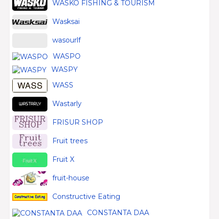
WASKO FISHING & TOURISM
Wasksai
wasourlf
WASPO
WASPY
WASS
Wastarly
FRISUR SHOP
Fruit trees
Fruit X
fruit-house
Constructive Eating
CONSTANTA DAA