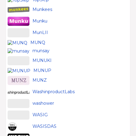
Munkees
Munku
MunLII
MUNQ
munsay
MUNUKI
MUNUP
MUNZ
WashinproductLabs
washower
WASIG
WASISDAS