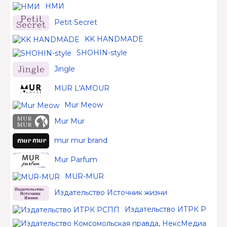
НМИ
Petit Secret
KK HANDMADE
SHOHIN-style
Jingle
MUR L'AMOUR
Mur Meow
Mur Mur
mur mur brand
Mur Parfum
MUR-MUR
Издательство Источник жизни
Издательство ИТРК РСПП
Изд