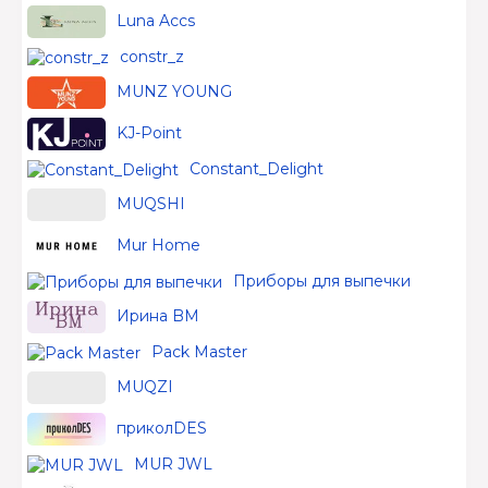
Luna Accs
constr_z
MUNZ YOUNG
KJ-Point
Constant_Delight
MUQSHI
Mur Home
Приборы для выпечки
Ирина BM
Pack Master
MUQZI
приколDES
MUR JWL