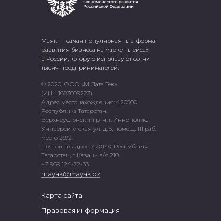
Маяк — самая популярная платформа
развития бизнеса на маркетплейсах
в России, которую используют сотни
тысяч предпринимателей.
© 2020, ООО «М Дата Тек»
(ИНН 1683009223)
Адрес местонахождения: 420500,
Республика Татарстан,
Верхнеуслонский р-н, г. Иннополис,
Университетская ул, д. 5, помещ. 111 раб.
место 29/2.
Почтовый адрес: 420140, Республика
Татарстан, г. Казань, а/я 210.
+7 969 124-72-33
mayak@mayak.bz
Карта сайта
Правовая информация