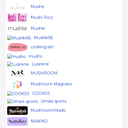
Mushe
Mushi Ricci
Mushie
Mushki96
cooking.set
musho
Lusirene
MUSHROOM
Mushroom Magnate
COOKSS
Umais sports
MushroomHeads
NANIKO