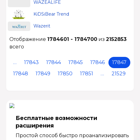
WAZEALIFE
KiDSiBear Trend
Wazerit
Отображение
1784601 - 1784700
из
2152853
всего
…
17843
17844
17845
17846
17847
17848
17849
17850
17851
…
21529
Бесплатные возмож­ности
расширения
Простой способ быстро проанализировать