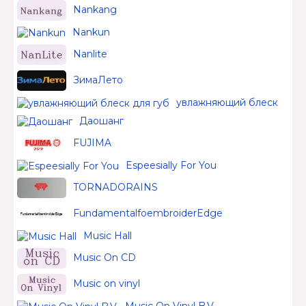
Nankang
Nankun
Nanlite
ЗимаЛето
увлажняющий блеск для 
Даошанг
FUJIMA
Espeesially For You
TORNADORAINS
FundamentalfoembroiderEdge
Music Hall
Music On CD
Music on vinyl