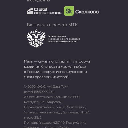
Резиденты
Включено в реестр МТК
Маяк — самая популярная платформа
развития бизнеса на маркетплейсах
в России, которую используют сотни
тысяч предпринимателей.
© 2020, ООО «М Дата Тек»
(ИНН 1683009223)
Адрес местонахождения: 420500,
Республика Татарстан,
Верхнеуслонский р-н, г. Иннополис,
Университетская ул, д. 5, помещ. 111 раб.
место 29/2.
Почтовый адрес: 420140, Республика
Татарстан, г. Казань, а/я 210.