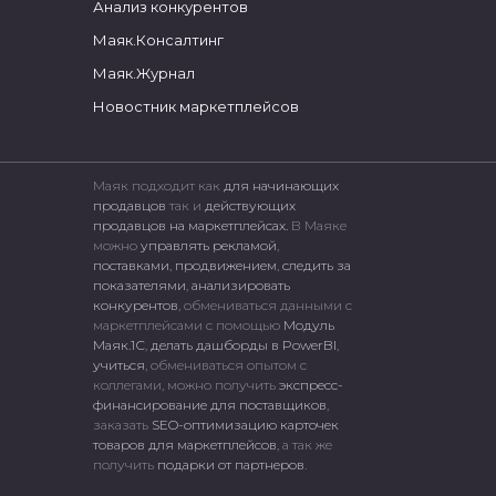
Анализ конкурентов
Маяк.Консалтинг
Маяк.Журнал
Новостник маркетплейсов
Маяк подходит как
для начинающих
продавцов
так и
действующих
продавцов на маркетплейсах.
В Маяке
можно
управлять рекламой
,
поставками
,
продвижением
,
следить за
показателями
,
анализировать
конкурентов
, обмениваться данными с
маркетплейсами c помощью
Модуль
Маяк.1С
,
делать дашборды в PowerBI
,
учиться
, обмениваться опытом с
коллегами, можно получить
экспресс-
финансирование для поставщиков
,
заказать
SEO-оптимизацию карточек
товаров для маркетплейсов
, а так же
получить
подарки от партнеров
.