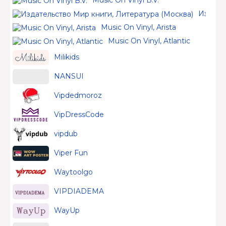
Music On Vinyl B.V.
Издате
Music On Vinyl, Arista
Music On Vinyl, Atlantic
Milikids
NANSUI
Vipdedmoroz
VipDressCode
vipdub
Viper Fun
Waytoolgo
VIPDIADEMA
WayUp