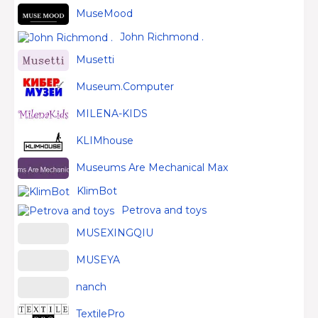
MuseMood
John Richmond .
Musetti
Museum.Computer
MILENA-KIDS
KLIMhouse
Museums Are Mechanical Max
KlimBot
Petrova and toys
MUSEXINGQIU
MUSEYA
nanch
TextilePro