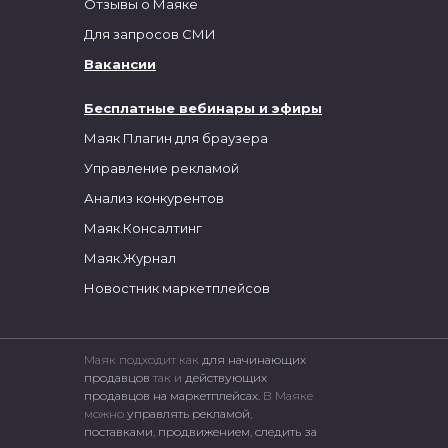
Отзывы о Маяке
Для запросов СМИ
Вакансии
Бесплатные вебинары и эфиры
Маяк Плагин для браузера
Управление рекламой
Анализ конкурентов
Маяк.Консалтинг
Маяк.Журнал
Новостник маркетплейсов
Маяк подходит как
для начинающих
продавцов
так и
действующих
продавцов на маркетплейсах.
В Маяке
можно
управлять рекламой
,
поставками
,
продвижением
,
следить за