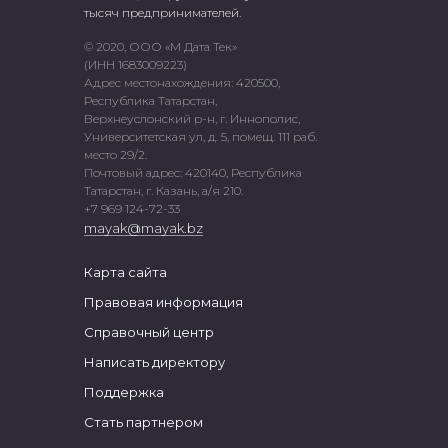
тысяч предпринимателей.
© 2020, ООО «М Дата Тек»
(ИНН 1683009223)
Адрес местонахождения: 420500,
Республика Татарстан,
Верхнеуслонский р-н, г. Иннополис,
Университетская ул, д. 5, помещ. 111 раб.
место 29/2.
Почтовый адрес: 420140, Республика
Татарстан, г. Казань, а/я 210.
+7 969 124-72-33
mayak@mayak.bz
Карта сайта
Правовая информация
Справочный центр
Написать директору
Поддержка
Стать партнером