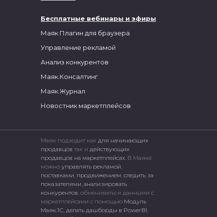
Бесплатные вебинары и эфиры
Маяк Плагин для браузера
Управление рекламой
Анализ конкурентов
Маяк.Консалтинг
Маяк.Журнал
Новостник маркетплейсов
Маяк подходит как
для начинающих
продавцов
так и
действующих
продавцов на маркетплейсах.
В Маяке
можно
управлять рекламой
,
поставками
,
продвижением
,
следить за
показателями
,
анализировать
конкурентов
, обмениваться данными с
маркетплейсами c помощью
Модуль
Маяк.1С
,
делать дашборды в PowerBI
,