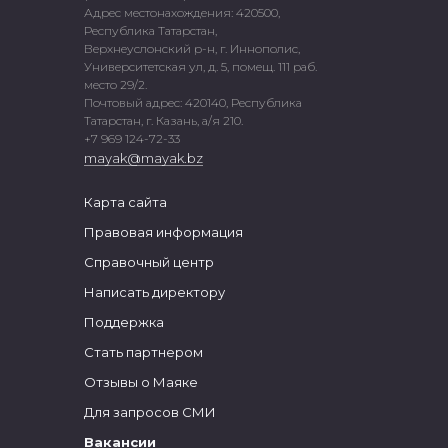
Адрес местонахождения: 420500,
Республика Татарстан,
Верхнеуслонский р-н, г. Иннополис,
Университетская ул, д. 5, помещ. 111 раб.
место 29/2.
Почтовый адрес: 420140, Республика
Татарстан, г. Казань, а/я 210.
+7 969 124-72-33
mayak@mayak.bz
Карта сайта
Правовая информация
Справочный центр
Написать директору
Поддержка
Стать партнером
Отзывы о Маяке
Для запросов СМИ
Вакансии