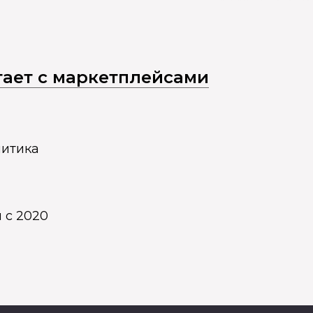
отает с маркетплейсами
литика
 с 2020