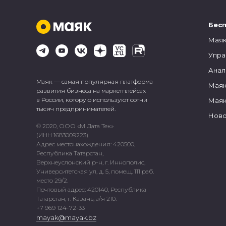
Бес
Маяк
Упра
Анал
Маяк — самая популярная платформа
Маяк
развития бизнеса на маркетплейсах
в России, которую используют сотни
Маяк
тысяч предпринимателей.
Ново
© 2020, ООО «М Дата Тек»
(ИНН 1683009223)
Адрес местонахождения: 420500,
Республика Татарстан,
Верхнеуслонский р-н, г. Иннополис,
Университетская ул, д. 5, помещ. 111 раб.
место 29/2.
Почтовый адрес: 420140, Республика
Татарстан, г. Казань, а/я 210.
+7 969 124-72-33
mayak@mayak.bz