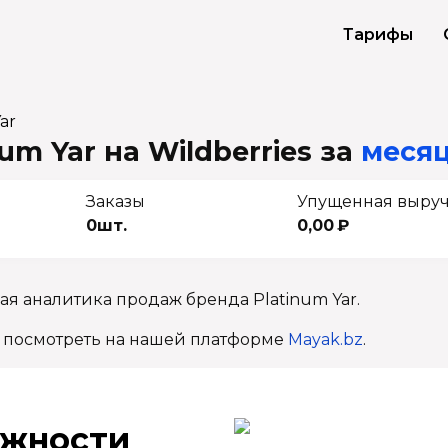
Тарифы
ar
um Yar на Wildberries
за
месяц
Заказы
Упущенная выру
0шт.
0,00 ₽
ая аналитика продаж бренда Platinum Yar.
 посмотреть на нашей платформе
Mayak.bz
.
ж­ности