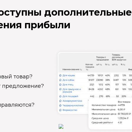
доступны дополнительные
ения прибыли
овый товар?
ет предложение?
справляются?