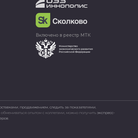
Включено в реестр МТК
оставками
,
продвижением
,
следить за показателями
,
, обмениваться опытом с коллегами, можно получить
экспресс-
неров
.