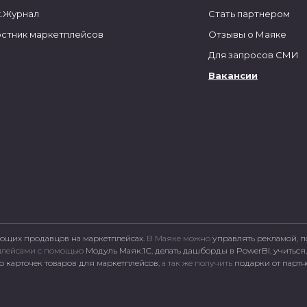
.Журнал
Стать партнером
стник маркетплейсов
Отзывы о Маяке
Для запросов СМИ
Вакансии
ющих продавцов на маркетплейсах.
В Маяке можно
управлять рекламой
,
п
тплейсами c помощью
Модуль Маяк.1С
,
делать дашборды в PowerBI
,
учиться
 карточек товаров для маркетплейсов
, а так же получить
подарки от парт