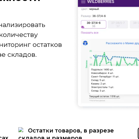
нализировать
количеству
ниторинг остатков
е складов.
Остатки товаров, в разрезе
сах
складов и размеров