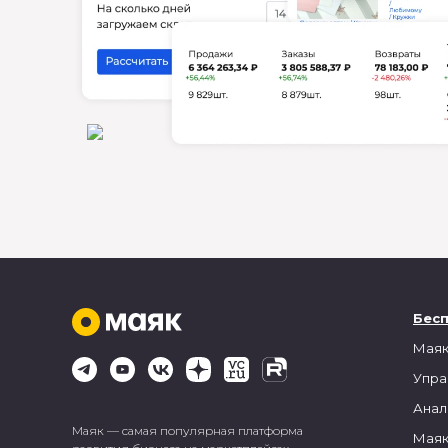
Бес
Маяк
Упра
Анал
Маяк — самая популярная платформа
Маяк