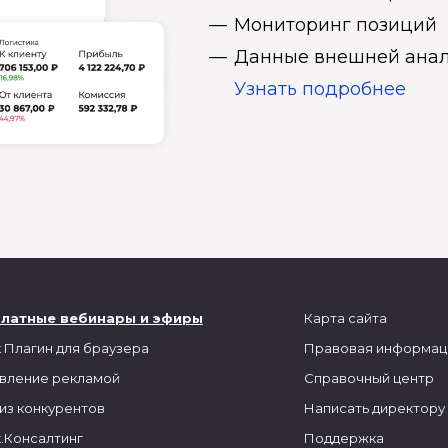
Мониторинг позиций
Данные внешней анал
Узнать подробнее
платные вебинары и эфиры
Карта сайта
 Плагин для браузера
Правовая информац
вление рекламой
Справочный центр
из конкурентов
Написать директору
.Консалтинг
Поддержка