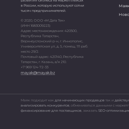
развития бизнеса на маркетплейсах
в России, которую используют сотни
Маяк
тысяч предпринимателей.
Ново
© 2020, ООО «М Дата Тек»
(ИНН 1683009223)
Адрес местонахождения: 420500,
Республика Татарстан,
Верхнеуслонский р-н, г. Иннополис,
Университетская ул, д. 5, помещ. 111 раб.
место 29/2.
Почтовый адрес: 420140, Республика
Татарстан, г. Казань, а/я 210.
+7 969 124-72-33
mayak@mayak.bz
Маяк подходит как
для начинающих продавцов
так и
действу
анализировать конкурентов
, обмениваться данными с марке
финансирование для поставщиков
, заказать
SEO-оптимизацию