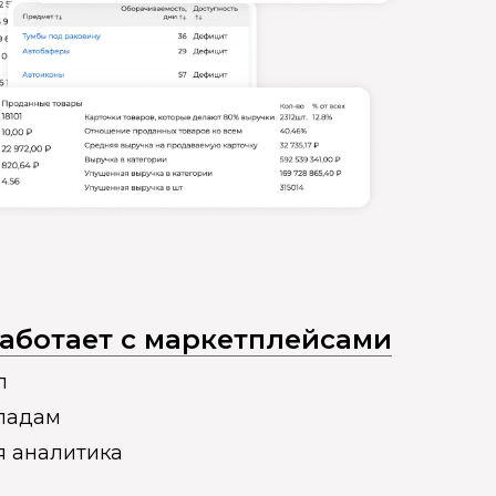
 работает с маркетплейсами
п
кладам
я аналитика