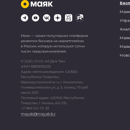
Бес
Маяк
Упра
Анал
Маяк — самая популярная платформа
Маяк
развития бизнеса на маркетплейсах
в России, которую используют сотни
Маяк
тысяч предпринимателей.
Ново
© 2020, ООО «М Дата Тек»
(ИНН 1683009223)
Адрес местонахождения: 420500,
Республика Татарстан,
Верхнеуслонский р-н, г. Иннополис,
Университетская ул, д. 5, помещ. 111 раб.
место 29/2.
Почтовый адрес: 420140, Республика
Татарстан, г. Казань, а/я 210.
+7 969 124-72-33
mayak@mayak.bz