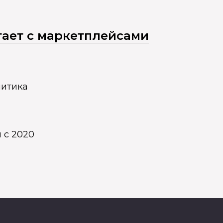
отает с маркетплейсами
литика
 с 2020