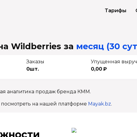
Тарифы
а Wildberries
за
месяц (30 сут
Заказы
Упущенная выру
0шт.
0,00 ₽
ная аналитика продаж бренда КММ.
 посмотреть на нашей платформе
Mayak.bz
.
ж­ности