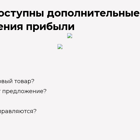
доступны дополнительные
ения прибыли
овый товар?
ет предложение?
справляются?