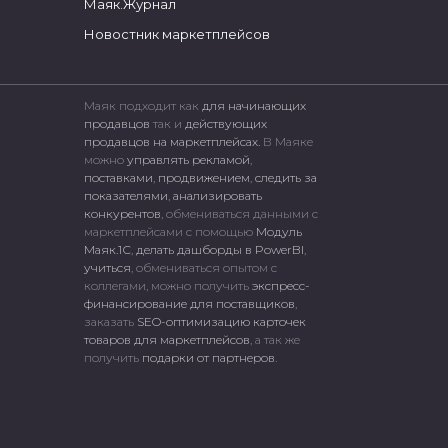
Маяк.Журнал
Новостник маркетплейсов
Маяк подходит как
для начинающих
продавцов
так и
действующих
продавцов на маркетплейсах.
В Маяке
можно
управлять рекламой
,
поставками
,
продвижением
,
следить за
показателями
,
анализировать
конкурентов
, обмениваться данными с
маркетплейсами c помощью
Модуль
Маяк.1С
,
делать дашборды в PowerBI
,
учиться
, обмениваться опытом с
коллегами, можно получить
экспресс-
финансирование для поставщиков
,
заказать
SEO-оптимизацию карточек
товаров для маркетплейсов
, а так же
получить
подарки от партнеров
.