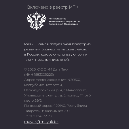
Включено в реестр МТК
Маяк — самая популярная платформа
развития бизнеса на маркетплейсах
в России, которую используют сотни
тысяч предпринимателей.
© 2020, ООО «М Дата Тек»
(ИНН 1683009223)
Адрес местонахождения: 420500,
Республика Татарстан,
Верхнеуслонский р-н, г. Иннополис,
Университетская ул, д. 5, помещ. 111 раб.
место 29/2.
Почтовый адрес: 420140, Республика
Татарстан, г. Казань, а/я 210.
+7 969 124-72-33
mayak@mayak.bz