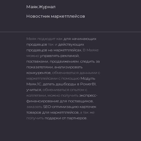
Маяк.Журнал
Новостник маркетплейсов
Маяк подходит как
для начинающих
продавцов
так и
действующих
продавцов на маркетплейсах.
В Маяке
можно
управлять рекламой
,
поставками
,
продвижением
,
следить за
показателями
,
анализировать
конкурентов
, обмениваться данными с
маркетплейсами c помощью
Модуль
Маяк.1С
,
делать дашборды в PowerBI
,
учиться
, обмениваться опытом с
коллегами, можно получить
экспресс-
финансирование для поставщиков
,
заказать
SEO-оптимизацию карточек
товаров для маркетплейсов
, а так же
получить
подарки от партнеров
.