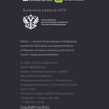
Включено в реестр МТК
Маяк — самая популярная платформа
развития бизнеса на маркетплейсах
в России, которую используют сотни
тысяч предпринимателей.
© 2020, ООО «М Дата Тек»
(ИНН 1683009223)
Адрес местонахождения: 420500,
Республика Татарстан,
Верхнеуслонский р-н, г. Иннополис,
Университетская ул, д. 5, помещ. 111 раб.
место 29/2.
Почтовый адрес: 420140, Республика
Татарстан, г. Казань, а/я 210.
+7 969 124-72-33
mayak@mayak.bz