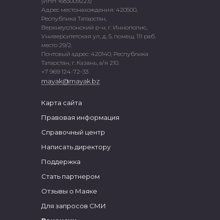
(ИНН 1683009223)
Адрес местонахождения: 420500,
Республика Татарстан,
Верхнеуслонский р-н, г. Иннополис,
Университетская ул, д. 5, помещ. 111 раб.
место 29/2.
Почтовый адрес: 420140, Республика
Татарстан, г. Казань, а/я 210.
+7 969 124-72-33
mayak@mayak.bz
Карта сайта
Правовая информация
Справочный центр
Написать директору
Поддержка
Стать партнером
Отзывы о Маяке
Для запросов СМИ