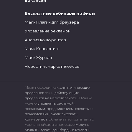
Вакансии
Бесплатные вебинары и эфиры
Маяк Плагин для браузера
Управление рекламой
Анализ конкурентов
Маяк.Консалтинг
Маяк.Журнал
Новостник маркетплейсов
Маяк подходит как
для начинающих
продавцов
так и
действующих
продавцов на маркетплейсах.
В Маяке
можно
управлять рекламой
,
поставками
,
продвижением
,
следить за
показателями
,
анализировать
конкурентов
, обмениваться данными с
маркетплейсами c помощью
Модуль
Маяк.1С
,
делать дашборды в PowerBI
,