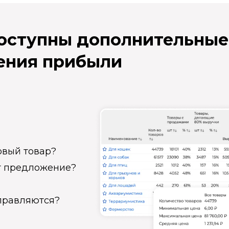
доступны дополнительные
ения прибыли
овый товар?
ет предложение?
справляются?