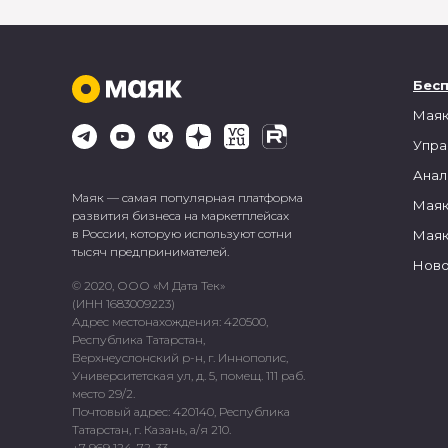
Бес
Маяк
Упра
Анал
Маяк — самая популярная платформа
Маяк
развития бизнеса на маркетплейсах
в России, которую используют сотни
Маяк
тысяч предпринимателей.
Ново
© 2020, ООО «М Дата Тек»
(ИНН 1683009223)
Адрес местонахождения: 420500,
Республика Татарстан,
Верхнеуслонский р-н, г. Иннополис,
Университетская ул, д. 5, помещ. 111 раб.
место 29/2.
Почтовый адрес: 420140, Республика
Татарстан, г. Казань, а/я 210.
+7 969 124-72-33