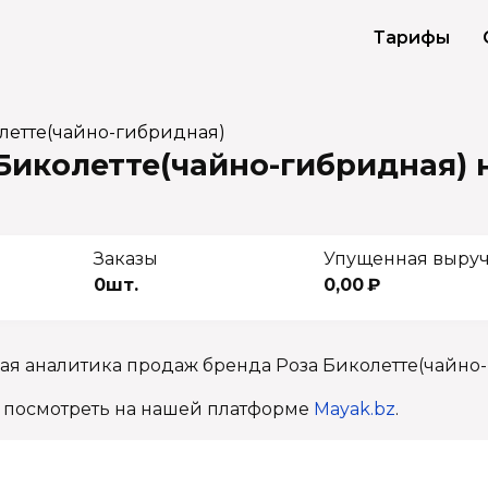
Тарифы
летте(чайно-гибридная)
иколетте(чайно-гибридная) н
Заказы
Упущенная выру
0шт.
0,00 ₽
ая аналитика продаж бренда Роза Биколетте(чайно-
 посмотреть на нашей платформе
Mayak.bz
.