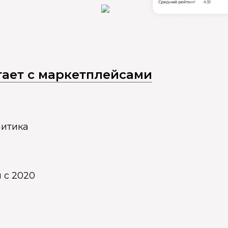
отает с маркетплейсами
литика
 с 2020