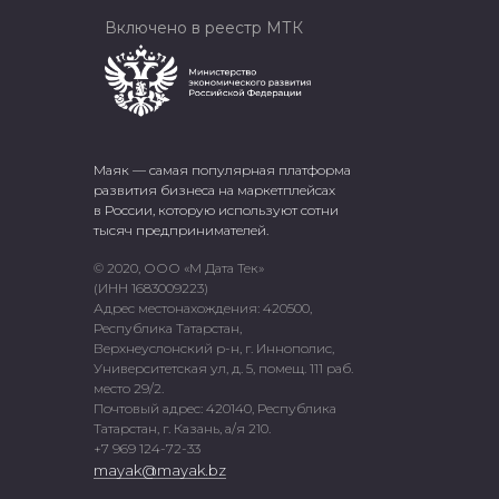
Включено в реестр МТК
Маяк — самая популярная платформа
развития бизнеса на маркетплейсах
в России, которую используют сотни
тысяч предпринимателей.
© 2020, ООО «М Дата Тек»
(ИНН 1683009223)
Адрес местонахождения: 420500,
Республика Татарстан,
Верхнеуслонский р-н, г. Иннополис,
Университетская ул, д. 5, помещ. 111 раб.
место 29/2.
Почтовый адрес: 420140, Республика
Татарстан, г. Казань, а/я 210.
+7 969 124-72-33
mayak@mayak.bz