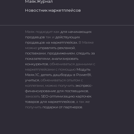
Маяк.Журнал
Новостник маркетплейсов
Маяк подходит как
для начинающих
продавцов
так и
действующих
продавцов на маркетплейсах.
В Маяке
можно
управлять рекламой
,
поставками
,
продвижением
,
следить за
показателями
,
анализировать
конкурентов
, обмениваться данными с
маркетплейсами c помощью
Модуль
Маяк.1С
,
делать дашборды в PowerBI
,
учиться
, обмениваться опытом с
коллегами, можно получить
экспресс-
финансирование для поставщиков
,
заказать
SEO-оптимизацию карточек
товаров для маркетплейсов
, а так же
получить
подарки от партнеров
.